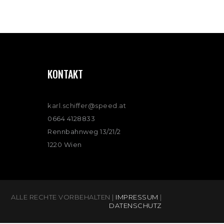
KONTAKT
karl.schiffer@speed.at
0664 4128833
Rennbahnweg 13/21/2
1220 Wien
ALLE RECHTE VORBEHALTEN |
IMPRESSUM
|
DATENSCHUTZ